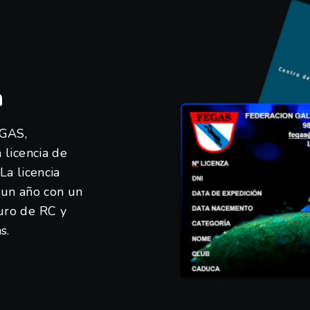
a
EGAS,
 licencia de
La licencia
 un año con un
uro de RC y
s.