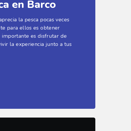
ca en Barco
aprecia la pesca pocas veces
te para ellos es obtener
 importante es disfrutar de
ivir la experiencia junto a tus