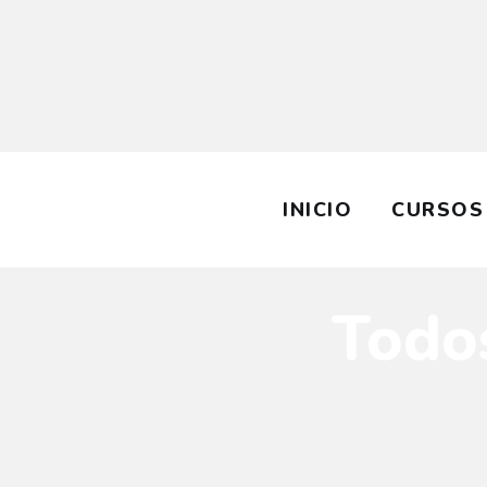
I
C
S
C
INICIO
CURSOS
Todos