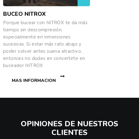
BUCEO NITROX
Porque bucear con NITROX te da más
tiempo sin descompresión,
especialmente en inmersiones
sucesivas. Si estar más rato abajo y
poder volver antes suena atractivo,
entonces no dudes en convertirte en
buceador NITROX
MAS INFORMACION
OPINIONES DE NUESTROS
CLIENTES