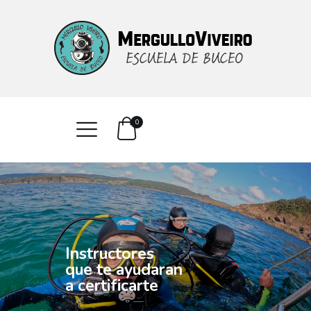
INICIO
CURSOS
SERVICIOS
CONTACTO
0
I
n
s
t
r
u
c
t
o
r
e
s
q
u
e
t
e
a
y
u
d
a
r
a
n
a
c
e
r
t
i
f
i
c
a
r
t
e