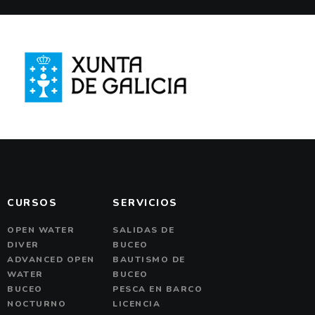
m
m
v
i
g
CURSOS
SERVICIOS
OPEN WATER
SALIDAS DE
DIVER
BUCEO
ADVANCED OPEN
BAUTISMO DE
WATER
BUCEO
BUCEO
PESCA EN BARCO
NOCTURNO
LICENCIA