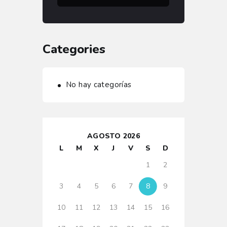
Categories
No hay categorías
AGOSTO 2026
L
M
X
J
V
S
D
1
2
3
4
5
6
7
8
9
10
11
12
13
14
15
16