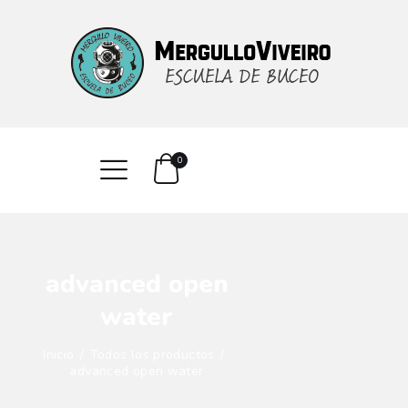
INICIO
CURSOS
SERVICIOS
CONTACTO
0
advanced open
water
Inicio
Todos los productos
advanced open water